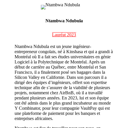
Ntambwa Ndubula
Lauréat 2023
Ntambwa
Ndubula
est un
jeune
ingénieur-
entrepreneur
congolais, né à Kinshasa et qui a grandi
à
Montréal
où
Il a fait ses études universitaires
en
génie
Logiciel
à la Polytechnique de Montréal. Après un
début de carrière au Québec
, entre Montréal et San
Francisco,
il
a
finalement
posé ses bagages
dans la
Silicon
Valley
en Californie
. Dans son parcours il a
dirig
é
des équipes d’ingénieurs
,
offert son expertise
technique afin de s’assurer de la viabilité de
plusieurs
projets
, notamment chez
AirBnB
,
où
il
a
travail
lé
pendant plusieurs années
. En 2023, lui et son équipe
ont été admis dans le plus grand incubateur au monde
Y
Combinator
, pour leur compagnie
VaultPay
qui est
une plateforme de paiement pour les banques et
entreprises africaines.