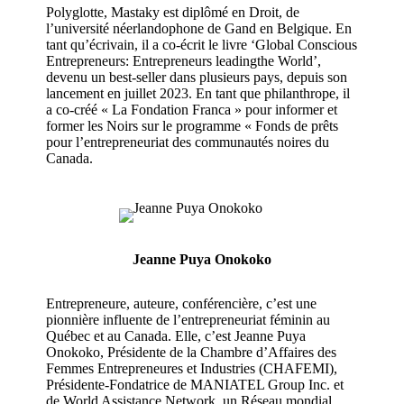
Polyglotte,
Mastaky
est diplômé en Droit, de
l’université néerlandophone de Gand en Belgique. En
tant qu’écrivain, il a co-écrit le livre ‘Global
Conscious
Entrepreneurs: Entrepreneurs
leading
the World’,
devenu un best-seller dans plusieurs pays, depuis son
lancement en juillet 2023. En tant que philanthrope, il
a
co
-créé « La Fondation Franca » pour informer et
former les Noirs sur le programme « Fonds de prêts
pour l’entrepreneuriat des communautés noires du
Canada.
Jeanne Puya Onokoko
Entrepreneure, auteure, conférencière, c’est une
pionnière influente de l’entrepreneuriat féminin au
Québec et au Canada. Elle, c’est Jeanne
Puya
Onokoko
, Présidente de la Chambre d’Affaires des
Femmes Entrepreneures et Industries (CHAFEMI),
Présidente-Fondatrice de MANIATEL Group Inc. et
de World Assistance Network, un Réseau mondial