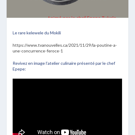
Le rare kelewele du Mokili
https://www.tvanouvelles.ca/2021/11/29/la-poutine-a-
une-concurrence-feroce-1
Revivez en image l’atelier culinaire présenté par le chef
Epepe: