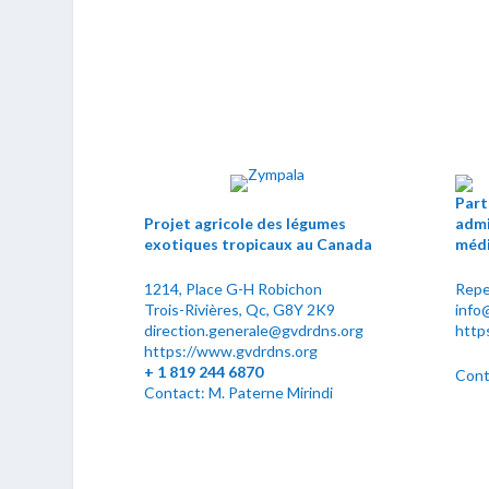
Part
Projet agricole des légumes
admi
exotiques tropicaux au Canada
médi
1214, Place G-H Robichon
Repe
Trois-Rivières, Qc, G8Y 2K9
info
direction.generale@gvdrdns.org
http
https://www.gvdrdns.org
+ 1 819 244 6870
Cont
Contact: M. Paterne Mirindi