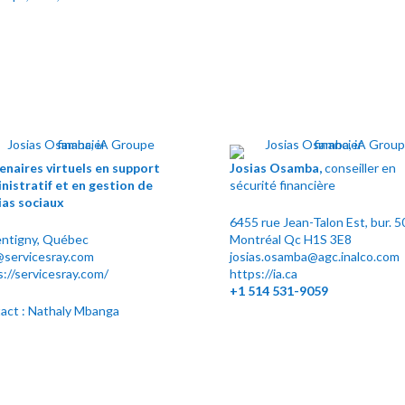
enaires virtuels en support
Josias Osamba,
conseiller en
nistratif et en gestion de
sécurité financière
as sociaux
6455 rue Jean-Talon Est, bur. 5
ntigny, Québec
Montréal Qc H1S 3E8
@servicesray.com
josias.osamba@agc.inalco.com
s://servicesray.com/
https://ia.ca
+1
514 531-9059
act : Nathaly Mbanga