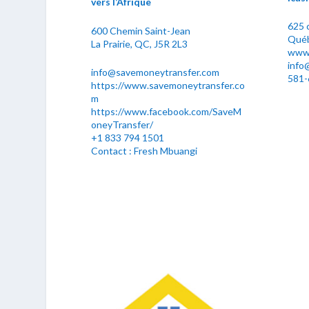
vers l’Afrique
625 
600 Chemin Saint-Jean
Québ
La Prairie, QC, J5R 2L3
www.
info
info@savemoneytransfer.com
581-
https://www.savemoneytransfer.co
m
https://www.facebook.com/SaveM
oneyTransfer/
+1 833 794 1501
Contact : Fresh Mbuangi