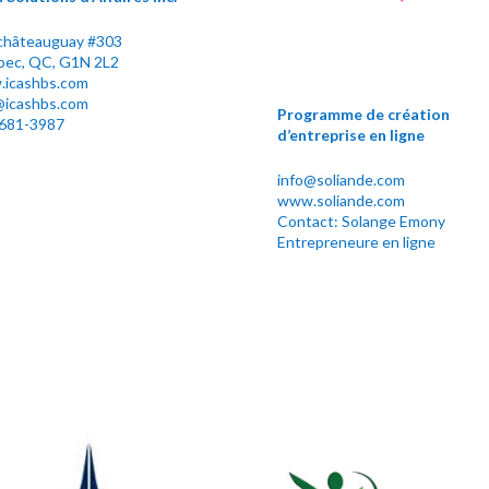
châteauguay #303
ec, QC, G1N 2L2
icashbs.com
@icashbs.com
Programme de création
681-3987
d’entreprise en ligne
info@soliande.com
www.soliande.com
Contact: Solange Emony
Entrepreneure en ligne