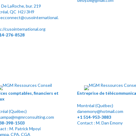
dedy.bil@gmail.com
 De LaRoche, bur. 219
réal, QC H2J 3H9
ecconnect@cusointernational.
s://cusointernational.org
14-276-8528
ices comptables, financiers et
Entreprise de télécommunica
aux
Montréal (Québec)
réal (Québec)
danemony@hotmail.com
ampa@mgmrconsulting.com
+1
514-953-3883
38-398-1503
Contact : M. Dan Emony
act : M. Patrick Mpoyi
mpa, CPA, CGA