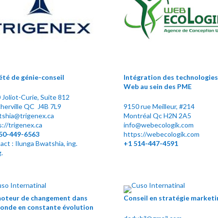
été de génie-conseil
Intégration des technologies
Web au sein des PME
Joliot-Curie, Suite 812
herville QC J4B 7L9
9150 rue Meilleur, #214
tshia@trigenex.ca
Montréal Qc H2N 2A5
://trigenex.ca
info@webecologik.com
50-449-6563
https://webecologik.com
ct : Ilunga Bwatshia, ing.
+1
514-447-4591
.
oteur de changement dans
Conseil en stratégie marketi
onde en constante évolution