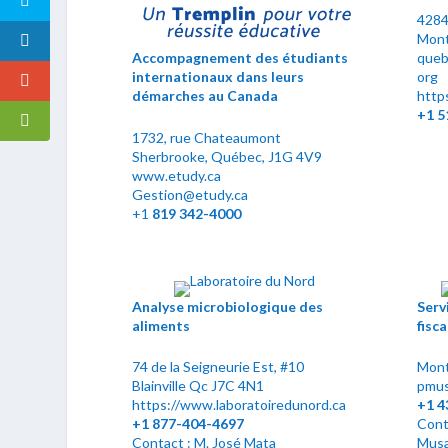
4284
Mont
queb
Accompagnement des étudiants
org
internationaux dans leurs
http
démarches au Canada
+1 5
1732, rue Chateaumont
Sherbrooke, Québec, J1G 4V9
www.etudy.ca
Gestion@etudy.ca
+1
819 342-4000
Analyse microbiologique des
Serv
aliments
fisc
74 de la Seigneurie Est, #10
Mont
Blainville Qc J7C 4N1
pmus
https://www.laboratoiredunord.ca
+1
4
+1
877-404-4697
Cont
Contact : M. José Mata
Musa