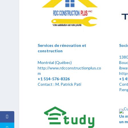
Services de rénovation et
Soci
construction
1380 
Montréal (Québec)
Bouc
http://www.rdcconstructionplus.co
ibwa
m
https
+1
514-576-8326
+1 4
Contact : M. Patrick Pati
Conta
P.eng
Un m
un m