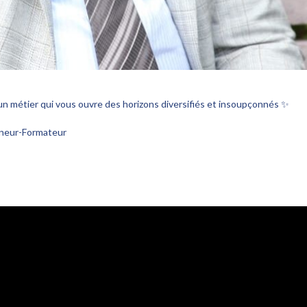
 un métier qui vous ouvre des horizons diversifiés et insoupçonnés ✨
eneur-Formateur