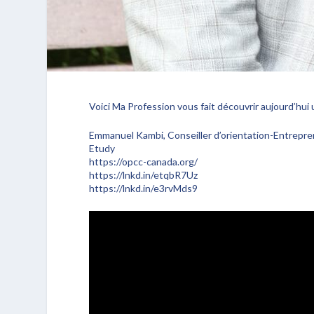
Voici Ma Profession vous fait découvrir aujourd’hui
Emmanuel Kambi, Conseiller d’orientation-Entrepr
Etudy
https://opcc-canada.org/
https://lnkd.in/etqbR7Uz
https://lnkd.in/e3rvMds9