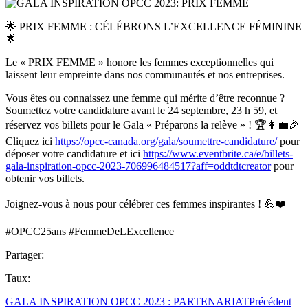
🌟 PRIX FEMME : CÉLÉBRONS L’EXCELLENCE FÉMININE
🌟
Le « PRIX FEMME » honore les femmes exceptionnelles qui
laissent leur empreinte dans nos communautés et nos entreprises.
Vous êtes ou connaissez une femme qui mérite d’être reconnue ?
Soumettez votre candidature avant le 24 septembre, 23 h 59, et
réservez vos billets pour le Gala « Préparons la relève » ! 🏆👩‍💼🎉
Cliquez ici
https://opcc-canada.org/gala/soumettre-candidature/
pour
déposer votre candidature et ici
https://www.eventbrite.ca/e/billets-
gala-inspiration-opcc-2023-706996484517?aff=oddtdtcreator
pour
obtenir vos billets.
Joignez-vous à nous pour célébrer ces femmes inspirantes ! 💪❤️
#OPCC25ans #FemmeDeLExcellence
Partager:
Taux:
GALA INSPIRATION OPCC 2023 : PARTENARIAT
Précédent