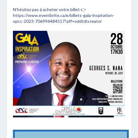
N’hésitez pas à acheter votre billet 👉
https://www.eventbrite.ca/e/billets-gala-inspiration-
opcc-2023-706996484517?aff=oddtdtcreator