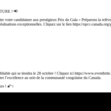
URE ! 📢
re votre candidature aux prestigieux Prix du Gala « Préparons la relève
alisations exceptionnelles. Cliquez sur le lien https://opcc-canada.org
oubliable qui se tiendra le 28 octobre ! Cliquez ici https://www.eventbr
ébrer l’excellence au sein de la communauté congolaise du Canada.
eurs ! 🌠✨